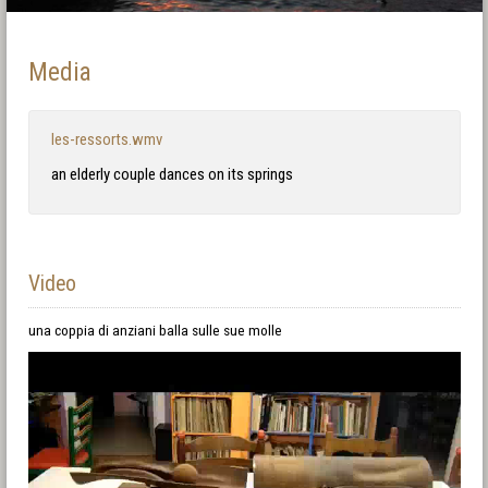
Media
les-ressorts.wmv
an elderly couple dances on its springs
Video
una coppia di anziani balla sulle sue molle