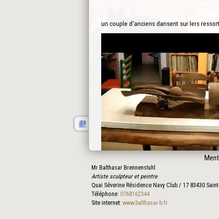
un couple d'anciens dansent sur lers ressor
Ment
Mr Balthasar Brennenstuhl
Artiste sculpteur et peintre
.
Quai Séverine Résidence Navy Club / 17
83430
Saint
Téléphone:
0768162344
la nuit tombe
Site internet:
www.balthasar-b.fr