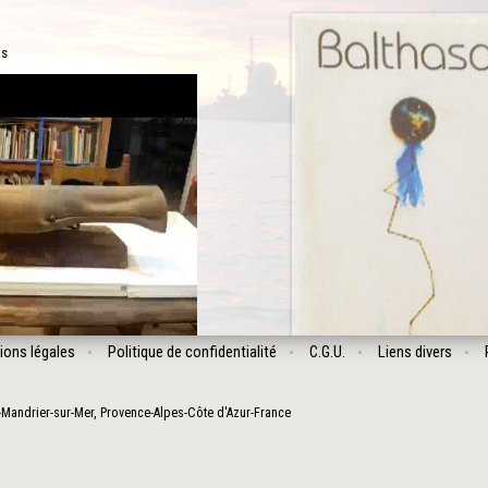
ts
ions légales
Politique de confidentialité
C.G.U.
Liens divers
-Mandrier-sur-Mer
,
Provence-Alpes-Côte d'Azur
-
France