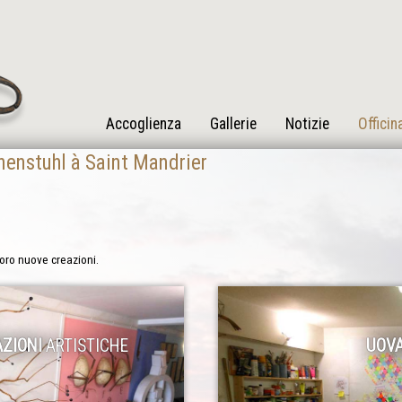
Accoglienza
Gallerie
Notizie
Officin
nenstuhl à Saint Mandrier
boro nuove creazioni.
ZIONI
ARTISTICHE
UOV