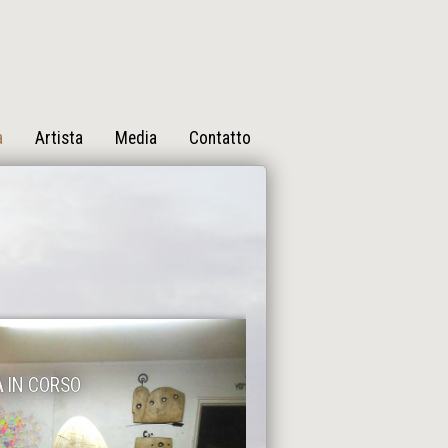
a
Artista
Media
Contatto
A
IN CORSO