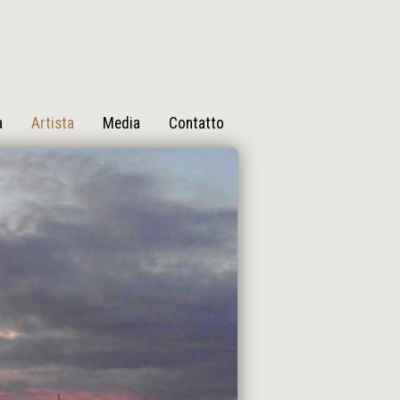
a
Artista
Media
Contatto