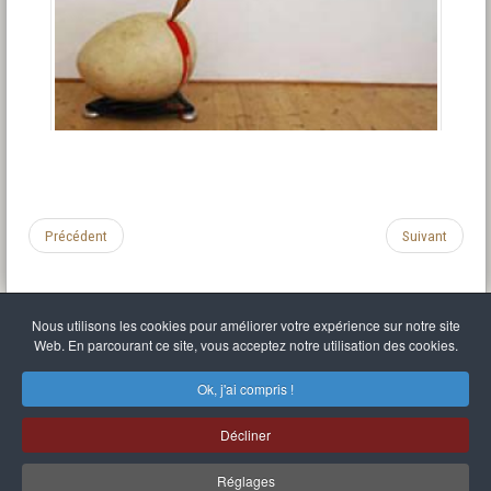
Précédent
Suivant
Nous utilisons les cookies pour améliorer votre expérience sur notre site
Web. En parcourant ce site, vous acceptez notre utilisation des cookies.
Mentions légales
Politique de confidentialité
C.G.U.
Liens divers
Plan du site
S'identifier
Ok, j'ai compris !
Mr Balthasar Brennenstuhl
Décliner
Artiste sculpteur et peintre
.
Quai Séverine Résidence Navy Club / 17
83430
Saint-Mandrier-sur-Mer
,
Provence-
Alpes-Côte d'Azur
-
France
Réglages