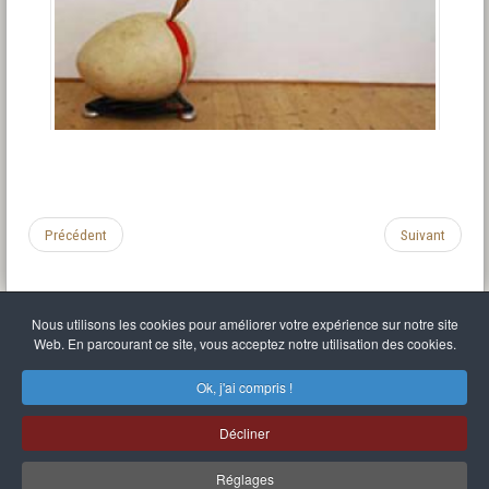
Précédent
Suivant
Nous utilisons les cookies pour améliorer votre expérience sur notre site
Web. En parcourant ce site, vous acceptez notre utilisation des cookies.
Mentions légales
Politique de confidentialité
C.G.U.
Liens divers
Plan du site
S'identifier
Ok, j'ai compris !
Mr Balthasar Brennenstuhl
Décliner
Artiste sculpteur et peintre
.
Quai Séverine Résidence Navy Club / 17
83430
Saint-Mandrier-sur-Mer
,
Provence-
Alpes-Côte d'Azur
-
France
Réglages