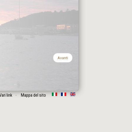
Avanti
Vari link
Mappa del sito