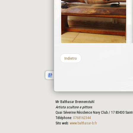
Indietro
Mr Balthasar Brennenstuhl
Artista scultore e pittore
.
Quai Séverine Résidence Navy Club / 17
83430
Saint
Téléphone:
0768162344
Sito web:
www.balthasar-b.fr