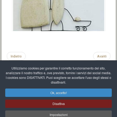
Indietro
Avanti
Utilizziamo cookies per garantire il corretto funzionamento del sito,
analizzare il nostro traffico e, ove previsto, fornire i servizi dei social media.
I cookies sono DISATTIVATI. Puoi scegliere se accettare l'uso degli stessi o
disattivarli.
Impronta
Informativa sulla privacy
C.U.
Vari link
Mappa del sito
Ok, accetto!
Mr Balthasar Brennenstuhl
Disattiva
Artista scultore e pittore
.
Quai Séverine Résidence Navy Club / 17
83430
Saint-Mandrier-sur-Mer
,
Provence-
Alpes-Côte d'Azur
-
France
Impostazioni