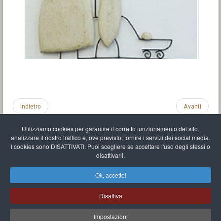
Indietro
Avanti
Utilizziamo cookies per garantire il corretto funzionamento del sito,
analizzare il nostro traffico e, ove previsto, fornire i servizi dei social media.
I cookies sono DISATTIVATI. Puoi scegliere se accettare l'uso degli stessi o
disattivarli.
Impronta
Informativa sulla privacy
C.U.
Vari link
Mappa del sito
Ok, accetto!
Mr Balthasar Brennenstuhl
Disattiva
Artista scultore e pittore
.
Quai Séverine Résidence Navy Club / 17
83430
Saint-Mandrier-sur-Mer
,
Provence-
Alpes-Côte d'Azur
-
France
Impostazioni