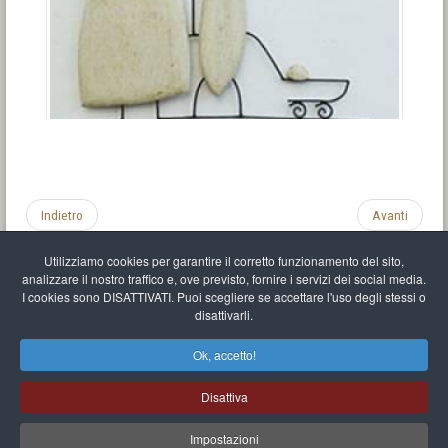
Indietro
Avanti
Utilizziamo cookies per garantire il corretto funzionamento del sito,
analizzare il nostro traffico e, ove previsto, fornire i servizi dei social media.
I cookies sono DISATTIVATI. Puoi scegliere se accettare l'uso degli stessi o
disattivarli.
Impronta
Informativa sulla privacy
C.U.
Vari link
Mappa del sito
Ok, accetto!
Mr Balthasar Brennenstuhl
Disattiva
Artista scultore e pittore
.
Quai Séverine Résidence Navy Club / 17
83430
Saint-Mandrier-sur-Mer
,
Provence-
Alpes-Côte d'Azur
-
France
Impostazioni