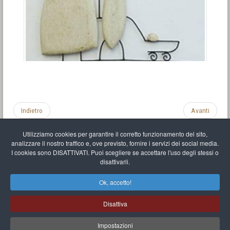
Indietro
Avanti
Utilizziamo cookies per garantire il corretto funzionamento del sito,
analizzare il nostro traffico e, ove previsto, fornire i servizi dei social media.
I cookies sono DISATTIVATI. Puoi scegliere se accettare l'uso degli stessi o
disattivarli.
Impronta
Informativa sulla privacy
C.U.
Vari link
Mappa del sito
Ok, accetto!
Mr Balthasar Brennenstuhl
Disattiva
Artista scultore e pittore
.
Quai Séverine Résidence Navy Club / 17
83430
Saint-Mandrier-sur-Mer
,
Provence-
Alpes-Côte d'Azur
-
France
Impostazioni