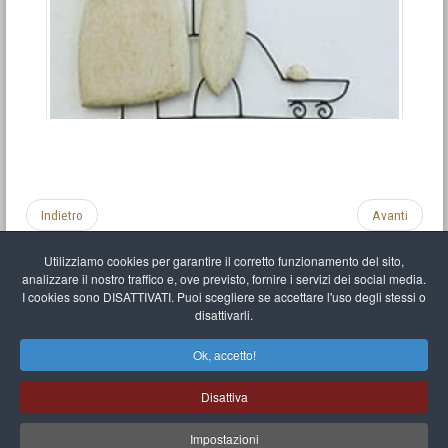
Indietro
Avanti
Utilizziamo cookies per garantire il corretto funzionamento del sito,
analizzare il nostro traffico e, ove previsto, fornire i servizi dei social media.
I cookies sono DISATTIVATI. Puoi scegliere se accettare l'uso degli stessi o
disattivarli.
Impronta
Informativa sulla privacy
C.U.
Vari link
Mappa del sito
Ok, accetto!
Mr Balthasar Brennenstuhl
Disattiva
Artista scultore e pittore
.
Quai Séverine Résidence Navy Club / 17
83430
Saint-Mandrier-sur-Mer
,
Provence-
Alpes-Côte d'Azur
-
France
Impostazioni