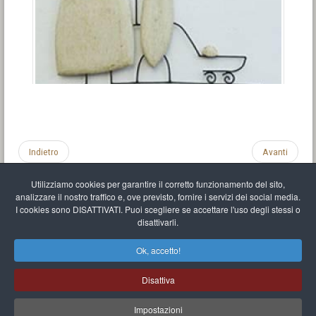
Indietro
Avanti
Utilizziamo cookies per garantire il corretto funzionamento del sito,
analizzare il nostro traffico e, ove previsto, fornire i servizi dei social media.
I cookies sono DISATTIVATI. Puoi scegliere se accettare l'uso degli stessi o
disattivarli.
Impronta
Informativa sulla privacy
C.U.
Vari link
Mappa del sito
Ok, accetto!
Mr Balthasar Brennenstuhl
Disattiva
Artista scultore e pittore
.
Quai Séverine Résidence Navy Club / 17
83430
Saint-Mandrier-sur-Mer
,
Provence-
Alpes-Côte d'Azur
-
France
Impostazioni