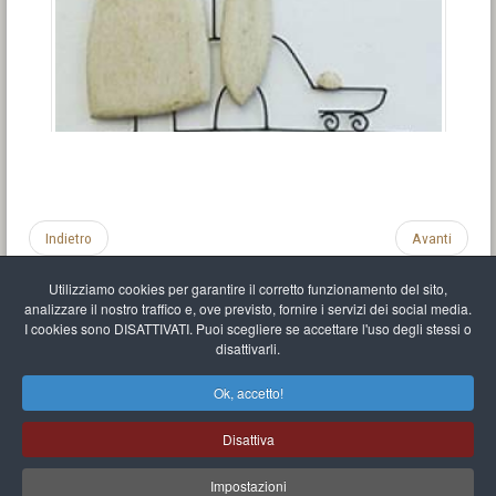
Indietro
Avanti
Utilizziamo cookies per garantire il corretto funzionamento del sito,
analizzare il nostro traffico e, ove previsto, fornire i servizi dei social media.
I cookies sono DISATTIVATI. Puoi scegliere se accettare l'uso degli stessi o
disattivarli.
Impronta
Informativa sulla privacy
C.U.
Vari link
Mappa del sito
Ok, accetto!
Mr Balthasar Brennenstuhl
Disattiva
Artista scultore e pittore
.
Quai Séverine Résidence Navy Club / 17
83430
Saint-Mandrier-sur-Mer
,
Provence-
Alpes-Côte d'Azur
-
France
Impostazioni