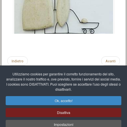
Indietro
Avanti
Utilizziamo cookies per garantire il corretto funzionamento del sito,
analizzare il nostro traffico e, ove previsto, fornire i servizi dei social media.
I cookies sono DISATTIVATI. Puoi scegliere se accettare l'uso degli stessi o
disattivarli.
Impronta
Informativa sulla privacy
C.U.
Vari link
Mappa del sito
Ok, accetto!
Mr Balthasar Brennenstuhl
Disattiva
Artista scultore e pittore
.
Quai Séverine Résidence Navy Club / 17
83430
Saint-Mandrier-sur-Mer
,
Provence-
Alpes-Côte d'Azur
-
France
Impostazioni