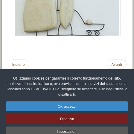
Indietro
Avanti
Utilizziamo cookies per garantire il corretto funzionamento del sito,
analizzare il nostro traffico e, ove previsto, fornire i servizi dei social media.
I cookies sono DISATTIVATI. Puoi scegliere se accettare l'uso degli stessi o
disattivarli.
Impronta
Informativa sulla privacy
C.U.
Vari link
Mappa del sito
Ok, accetto!
Mr Balthasar Brennenstuhl
Disattiva
Artista scultore e pittore
.
Quai Séverine Résidence Navy Club / 17
83430
Saint-Mandrier-sur-Mer
,
Provence-
Alpes-Côte d'Azur
-
France
Impostazioni