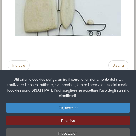
Indietro
Avanti
Utilizziamo cookies per garantire il corretto funzionamento del sito,
analizzare il nostro traffico e, ove previsto, fornire i servizi dei social media.
I cookies sono DISATTIVATI. Puoi scegliere se accettare l'uso degli stessi o
disattivarli.
Impronta
Informativa sulla privacy
C.U.
Vari link
Mappa del sito
Ok, accetto!
Mr Balthasar Brennenstuhl
Disattiva
Artista scultore e pittore
.
Quai Séverine Résidence Navy Club / 17
83430
Saint-Mandrier-sur-Mer
,
Provence-
Alpes-Côte d'Azur
-
France
Impostazioni