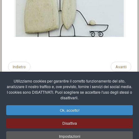
Indietro
Avanti
Utilizziamo cookies per garantire il corretto funzionamento del sito,
analizzare il nostro traffico e, ove previsto, fornire i servizi dei social media.
I cookies sono DISATTIVATI. Puoi scegliere se accettare l'uso degli stessi o
disattivarli.
Impronta
Informativa sulla privacy
C.U.
Vari link
Mappa del sito
Ok, accetto!
Mr Balthasar Brennenstuhl
Disattiva
Artista scultore e pittore
.
Quai Séverine Résidence Navy Club / 17
83430
Saint-Mandrier-sur-Mer
,
Provence-
Alpes-Côte d'Azur
-
France
Impostazioni