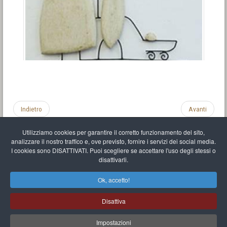
Indietro
Avanti
Utilizziamo cookies per garantire il corretto funzionamento del sito,
analizzare il nostro traffico e, ove previsto, fornire i servizi dei social media.
I cookies sono DISATTIVATI. Puoi scegliere se accettare l'uso degli stessi o
disattivarli.
Impronta
Informativa sulla privacy
C.U.
Vari link
Mappa del sito
Ok, accetto!
Mr Balthasar Brennenstuhl
Disattiva
Artista scultore e pittore
.
Quai Séverine Résidence Navy Club / 17
83430
Saint-Mandrier-sur-Mer
,
Provence-
Alpes-Côte d'Azur
-
France
Impostazioni