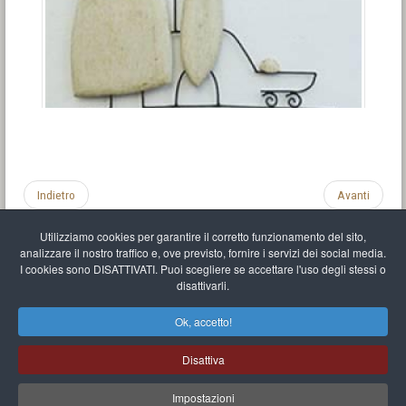
Indietro
Avanti
Utilizziamo cookies per garantire il corretto funzionamento del sito,
analizzare il nostro traffico e, ove previsto, fornire i servizi dei social media.
I cookies sono DISATTIVATI. Puoi scegliere se accettare l'uso degli stessi o
disattivarli.
Impronta
Informativa sulla privacy
C.U.
Vari link
Mappa del sito
Ok, accetto!
Mr Balthasar Brennenstuhl
Disattiva
Artista scultore e pittore
.
Quai Séverine Résidence Navy Club / 17
83430
Saint-Mandrier-sur-Mer
,
Provence-
Alpes-Côte d'Azur
-
France
Impostazioni