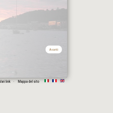
Avanti
Vari link
Mappa del sito