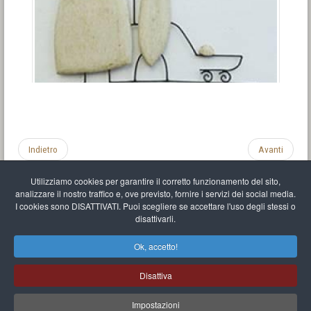
Indietro
Avanti
Utilizziamo cookies per garantire il corretto funzionamento del sito,
analizzare il nostro traffico e, ove previsto, fornire i servizi dei social media.
I cookies sono DISATTIVATI. Puoi scegliere se accettare l'uso degli stessi o
disattivarli.
Impronta
Informativa sulla privacy
C.U.
Vari link
Mappa del sito
Ok, accetto!
Mr Balthasar Brennenstuhl
Disattiva
Artista scultore e pittore
.
Quai Séverine Résidence Navy Club / 17
83430
Saint-Mandrier-sur-Mer
,
Provence-
Alpes-Côte d'Azur
-
France
Impostazioni