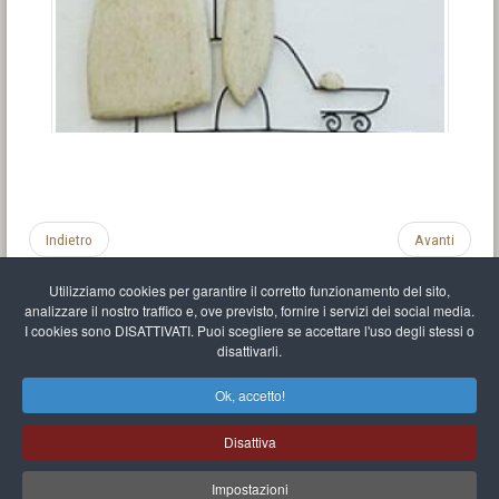
Indietro
Avanti
Utilizziamo cookies per garantire il corretto funzionamento del sito,
analizzare il nostro traffico e, ove previsto, fornire i servizi dei social media.
I cookies sono DISATTIVATI. Puoi scegliere se accettare l'uso degli stessi o
disattivarli.
Impronta
Informativa sulla privacy
C.U.
Vari link
Mappa del sito
Ok, accetto!
Mr Balthasar Brennenstuhl
Disattiva
Artista scultore e pittore
.
Quai Séverine Résidence Navy Club / 17
83430
Saint-Mandrier-sur-Mer
,
Provence-
Alpes-Côte d'Azur
-
France
Impostazioni