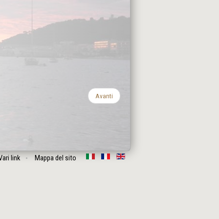
Avanti
Vari link
Mappa del sito