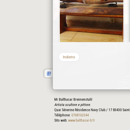
Indietro
Mr Balthasar Brennenstuhl
Artista scultore e pittore
.
Quai Séverine Résidence Navy Club / 17
83430
Saint
Téléphone:
0768162344
Sito web:
www.balthasar-b.fr