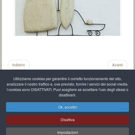
Indietro
Avanti
Utilizziamo cookies per garantire il corretto funzionamento del sito,
analizzare il nostro traffico e, ove previsto, fornire i servizi dei social media.
I cookies sono DISATTIVATI. Puoi scegliere se accettare l'uso degli stessi o
disattivarli.
Impronta
Informativa sulla privacy
C.U.
Vari link
Mappa del sito
Ok, accetto!
Mr Balthasar Brennenstuhl
Disattiva
Artista scultore e pittore
.
Quai Séverine Résidence Navy Club / 17
83430
Saint-Mandrier-sur-Mer
,
Provence-
Alpes-Côte d'Azur
-
France
Impostazioni