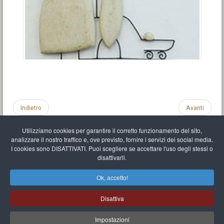
Indietro
Avanti
Utilizziamo cookies per garantire il corretto funzionamento del sito,
analizzare il nostro traffico e, ove previsto, fornire i servizi dei social media.
I cookies sono DISATTIVATI. Puoi scegliere se accettare l'uso degli stessi o
disattivarli.
Impronta
Informativa sulla privacy
C.U.
Vari link
Mappa del sito
Ok, accetto!
Mr Balthasar Brennenstuhl
Disattiva
Artista scultore e pittore
.
Quai Séverine Résidence Navy Club / 17
83430
Saint-Mandrier-sur-Mer
,
Provence-
Alpes-Côte d'Azur
-
France
Impostazioni