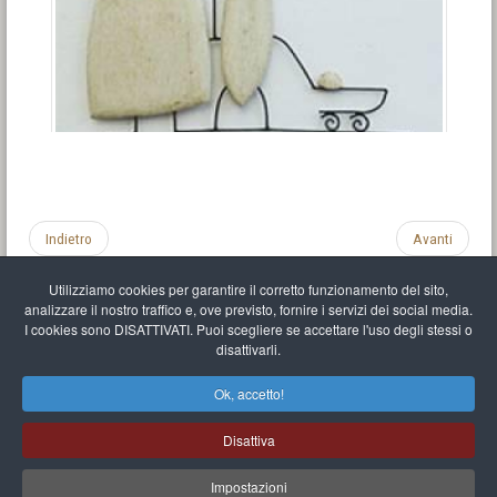
Indietro
Avanti
Utilizziamo cookies per garantire il corretto funzionamento del sito,
analizzare il nostro traffico e, ove previsto, fornire i servizi dei social media.
I cookies sono DISATTIVATI. Puoi scegliere se accettare l'uso degli stessi o
disattivarli.
Impronta
Informativa sulla privacy
C.U.
Vari link
Mappa del sito
Ok, accetto!
Mr Balthasar Brennenstuhl
Disattiva
Artista scultore e pittore
.
Quai Séverine Résidence Navy Club / 17
83430
Saint-Mandrier-sur-Mer
,
Provence-
Alpes-Côte d'Azur
-
France
Impostazioni