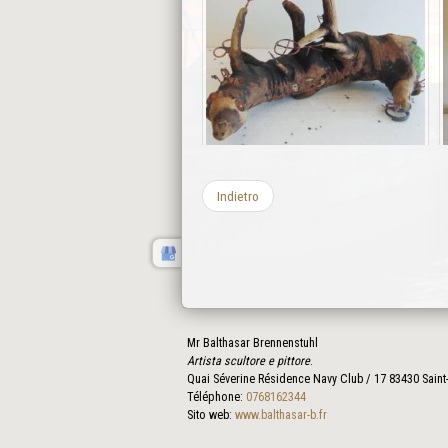
Indietro
Mr Balthasar Brennenstuhl
Artista scultore e pittore
.
Quai Séverine Résidence Navy Club / 17
83430
Saint
Téléphone:
0768162344
Sito web:
www.balthasar-b.fr