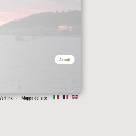
Avanti
Vari link
Mappa del sito