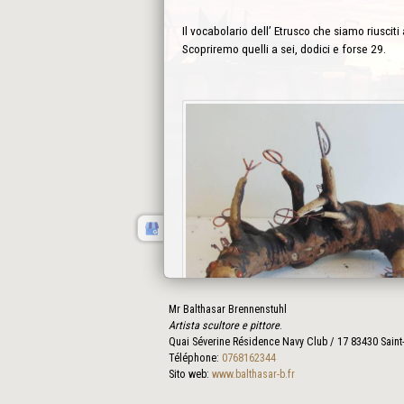
Il vocabolario dell’ Etrusco che siamo riuscit
Scopriremo quelli a sei, dodici e forse 29.
Mr Balthasar Brennenstuhl
Artista scultore e pittore
.
Quai Séverine Résidence Navy Club / 17
83430
Saint
Téléphone:
0768162344
Sito web:
www.balthasar-b.fr