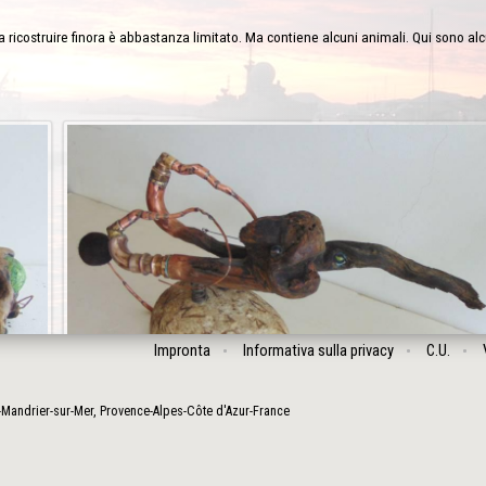
i a ricostruire finora è abbastanza limitato. Ma contiene alcuni animali. Qui sono al
Impronta
Informativa sulla privacy
C.U.
-Mandrier-sur-Mer
,
Provence-Alpes-Côte d'Azur
-
France