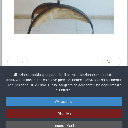
Indietro
Avanti
Utilizziamo cookies per garantire il corretto funzionamento del sito,
analizzare il nostro traffico e, ove previsto, fornire i servizi dei social media.
I cookies sono DISATTIVATI. Puoi scegliere se accettare l'uso degli stessi o
disattivarli.
Impronta
Informativa sulla privacy
C.U.
Vari link
Mappa del sito
Ok, accetto!
Mr Balthasar Brennenstuhl
Disattiva
Artista scultore e pittore
.
Quai Séverine Résidence Navy Club / 17
83430
Saint-Mandrier-sur-Mer
,
Provence-
Alpes-Côte d'Azur
-
France
Impostazioni