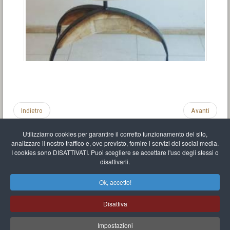
Indietro
Avanti
Utilizziamo cookies per garantire il corretto funzionamento del sito,
analizzare il nostro traffico e, ove previsto, fornire i servizi dei social media.
I cookies sono DISATTIVATI. Puoi scegliere se accettare l'uso degli stessi o
disattivarli.
Impronta
Informativa sulla privacy
C.U.
Vari link
Mappa del sito
Ok, accetto!
Mr Balthasar Brennenstuhl
Disattiva
Artista scultore e pittore
.
Quai Séverine Résidence Navy Club / 17
83430
Saint-Mandrier-sur-Mer
,
Provence-
Alpes-Côte d'Azur
-
France
Impostazioni