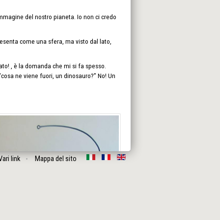
'immagine del nostro pianeta. Io non ci credo
resenta come una sfera, ma visto dal lato,
ato! , è la domanda che mi si fa spesso.
cosa ne viene fuori, un dinosauro?” No! Un
Vari link
Mappa del sito