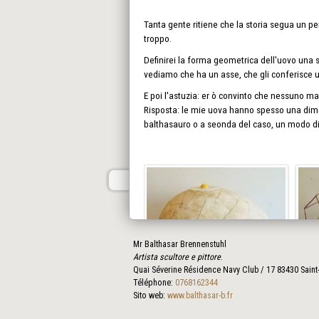
Tanta gente ritiene che la storia segua un pe
troppo.
Definirei la forma geometrica dell'uovo una 
vediamo che ha un asse, che gli conferisce 
E poi l'astuzia: er ò convinto che nessuno ma
Risposta: le mie uova hanno spesso una dime
balthasauro o a seonda del caso, un modo di 
Mr Balthasar Brennenstuhl
Artista scultore e pittore
.
Quai Séverine Résidence Navy Club / 17
83430
Saint
Téléphone:
0768162344
Sito web:
www.balthasar-b.fr