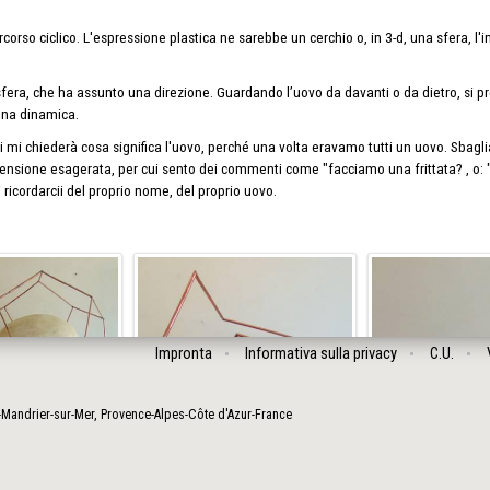
rcorso ciclico. L'espressione plastica ne sarebbe un cerchio o, in 3-d, una sfera, l
sfera, che ha assunto una direzione. Guardando l’uovo da davanti o da dietro, si p
una dinamica.
i mi chiederà cosa significa l'uovo, perché una volta eravamo tutti un uovo. Sbagli
nsione esagerata, per cui sento dei commenti come "facciamo una frittata? , o: "
ricordarcii del proprio nome, del proprio uovo.
Impronta
Informativa sulla privacy
C.U.
-Mandrier-sur-Mer
,
Provence-Alpes-Côte d'Azur
-
France