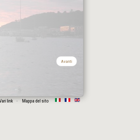
Avanti
Vari link
Mappa del sito