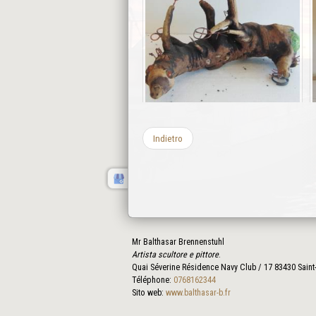
Indietro
Mr Balthasar Brennenstuhl
Artista scultore e pittore
.
Quai Séverine Résidence Navy Club / 17
83430
Saint
Téléphone:
0768162344
Sito web:
www.balthasar-b.fr