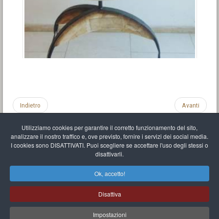
Indietro
Avanti
Utilizziamo cookies per garantire il corretto funzionamento del sito,
analizzare il nostro traffico e, ove previsto, fornire i servizi dei social media.
I cookies sono DISATTIVATI. Puoi scegliere se accettare l'uso degli stessi o
disattivarli.
Impronta
Informativa sulla privacy
C.U.
Vari link
Mappa del sito
Ok, accetto!
Mr Balthasar Brennenstuhl
Disattiva
Artista scultore e pittore
.
Quai Séverine Résidence Navy Club / 17
83430
Saint-Mandrier-sur-Mer
,
Provence-
Alpes-Côte d'Azur
-
France
Impostazioni