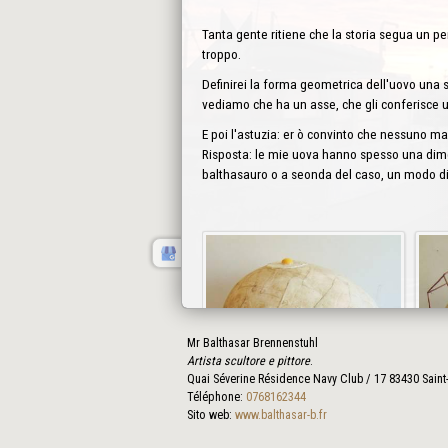
Tanta gente ritiene che la storia segua un pe
troppo.
Definirei la forma geometrica dell'uovo una 
vediamo che ha un asse, che gli conferisce 
E poi l'astuzia: er ò convinto che nessuno ma
Risposta: le mie uova hanno spesso una dime
balthasauro o a seonda del caso, un modo di 
Mr Balthasar Brennenstuhl
Artista scultore e pittore
.
Quai Séverine Résidence Navy Club / 17
83430
Saint
Téléphone:
0768162344
Sito web:
www.balthasar-b.fr