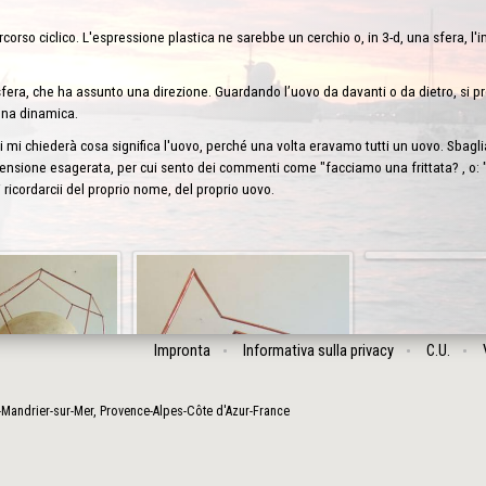
rcorso ciclico. L'espressione plastica ne sarebbe un cerchio o, in 3-d, una sfera, l
sfera, che ha assunto una direzione. Guardando l’uovo da davanti o da dietro, si p
una dinamica.
i mi chiederà cosa significa l'uovo, perché una volta eravamo tutti un uovo. Sbagli
nsione esagerata, per cui sento dei commenti come "facciamo una frittata? , o: "
ricordarcii del proprio nome, del proprio uovo.
Impronta
Informativa sulla privacy
C.U.
-Mandrier-sur-Mer
,
Provence-Alpes-Côte d'Azur
-
France