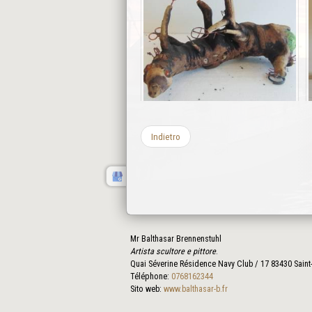
Indietro
Mr Balthasar Brennenstuhl
Artista scultore e pittore
.
Quai Séverine Résidence Navy Club / 17
83430
Saint
Téléphone:
0768162344
Sito web:
www.balthasar-b.fr