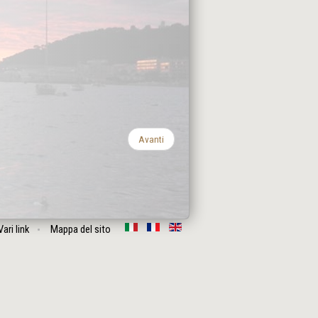
Avanti
Vari link
Mappa del sito