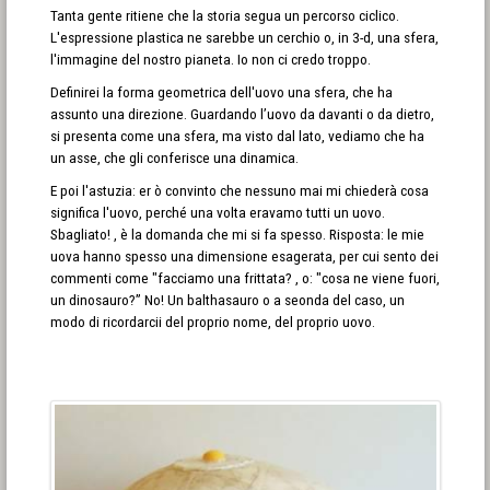
Tanta gente ritiene che la storia segua un percorso ciclico.
L'espressione plastica ne sarebbe un cerchio o, in 3-d, una sfera,
l'immagine del nostro pianeta. Io non ci credo troppo.
Definirei la forma geometrica dell'uovo una sfera, che ha
assunto una direzione. Guardando l’uovo da davanti o da dietro,
si presenta come una sfera, ma visto dal lato, vediamo che ha
un asse, che gli conferisce una dinamica.
E poi l'astuzia: er ò convinto che nessuno mai mi chiederà cosa
significa l'uovo, perché una volta eravamo tutti un uovo.
Sbagliato! , è la domanda che mi si fa spesso. Risposta: le mie
uova hanno spesso una dimensione esagerata, per cui sento dei
commenti come "facciamo una frittata? , o: "cosa ne viene fuori,
un dinosauro?” No! Un balthasauro o a seonda del caso, un
modo di ricordarcii del proprio nome, del proprio uovo.