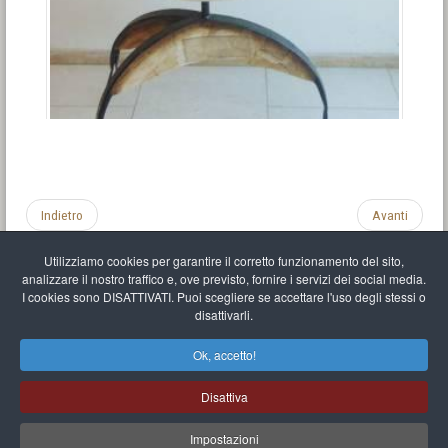
Indietro
Avanti
Utilizziamo cookies per garantire il corretto funzionamento del sito,
analizzare il nostro traffico e, ove previsto, fornire i servizi dei social media.
I cookies sono DISATTIVATI. Puoi scegliere se accettare l'uso degli stessi o
disattivarli.
Impronta
Informativa sulla privacy
C.U.
Vari link
Mappa del sito
Ok, accetto!
Mr Balthasar Brennenstuhl
Disattiva
Artista scultore e pittore
.
Quai Séverine Résidence Navy Club / 17
83430
Saint-Mandrier-sur-Mer
,
Provence-
Alpes-Côte d'Azur
-
France
Impostazioni