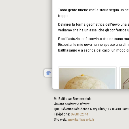
Tanta gente ritiene che la storia segua un pe
troppo.
Definirei la forma geometrica dell'uovo una 
vediamo che ha un asse, che gli conferisce 
E poi l'astuzia: er ò convinto che nessuno ma
Risposta: le mie uova hanno spesso una dime
balthasauro o a seonda del caso, un modo di 
Mr Balthasar Brennenstuhl
Artista scultore e pittore
.
Quai Séverine Résidence Navy Club / 17
83430
Saint
Téléphone:
0768162344
Sito web:
www.balthasar-b.fr