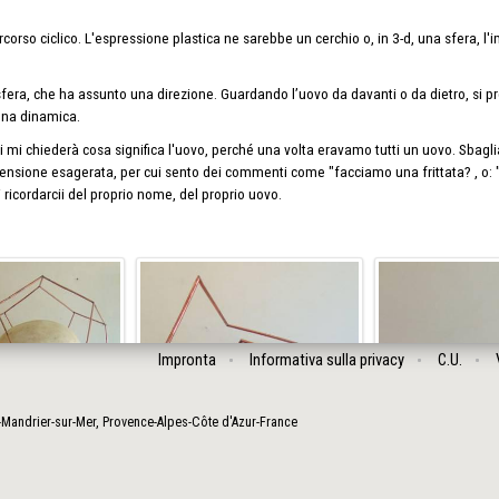
rcorso ciclico. L'espressione plastica ne sarebbe un cerchio o, in 3-d, una sfera, l
sfera, che ha assunto una direzione. Guardando l’uovo da davanti o da dietro, si p
una dinamica.
i mi chiederà cosa significa l'uovo, perché una volta eravamo tutti un uovo. Sbagli
nsione esagerata, per cui sento dei commenti come "facciamo una frittata? , o: "
ricordarcii del proprio nome, del proprio uovo.
Impronta
Informativa sulla privacy
C.U.
-Mandrier-sur-Mer
,
Provence-Alpes-Côte d'Azur
-
France