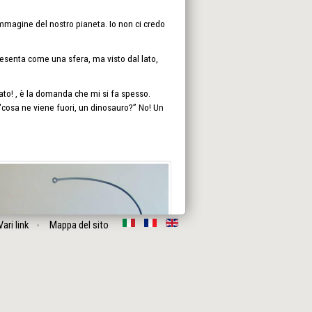
'immagine del nostro pianeta. Io non ci credo
resenta come una sfera, ma visto dal lato,
ato! , è la domanda che mi si fa spesso.
cosa ne viene fuori, un dinosauro?” No! Un
Vari link
Mappa del sito