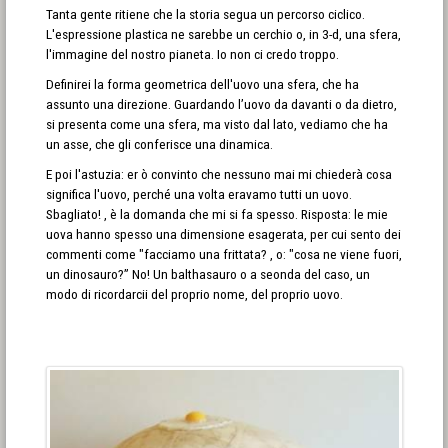
Tanta gente ritiene che la storia segua un percorso ciclico.
L'espressione plastica ne sarebbe un cerchio o, in 3-d, una sfera,
l'immagine del nostro pianeta. Io non ci credo troppo.
Definirei la forma geometrica dell'uovo una sfera, che ha
assunto una direzione. Guardando l’uovo da davanti o da dietro,
si presenta come una sfera, ma visto dal lato, vediamo che ha
un asse, che gli conferisce una dinamica.
E poi l'astuzia: er ò convinto che nessuno mai mi chiederà cosa
significa l'uovo, perché una volta eravamo tutti un uovo.
Sbagliato! , è la domanda che mi si fa spesso. Risposta: le mie
uova hanno spesso una dimensione esagerata, per cui sento dei
commenti come "facciamo una frittata? , o: "cosa ne viene fuori,
un dinosauro?” No! Un balthasauro o a seonda del caso, un
modo di ricordarcii del proprio nome, del proprio uovo.