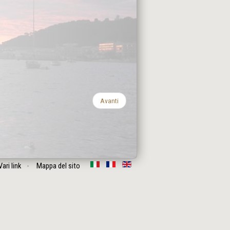
Avanti
Vari link
Mappa del sito