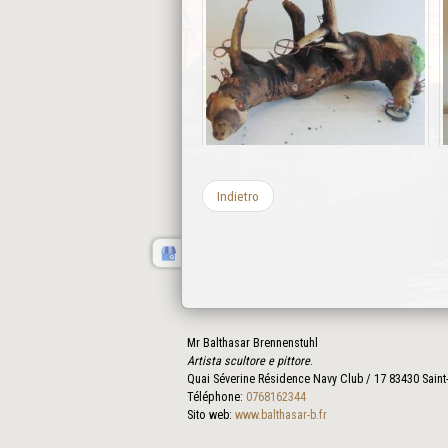
Indietro
Mr Balthasar Brennenstuhl
Artista scultore e pittore
.
Quai Séverine Résidence Navy Club / 17
83430
Saint
Téléphone:
0768162344
Sito web:
www.balthasar-b.fr