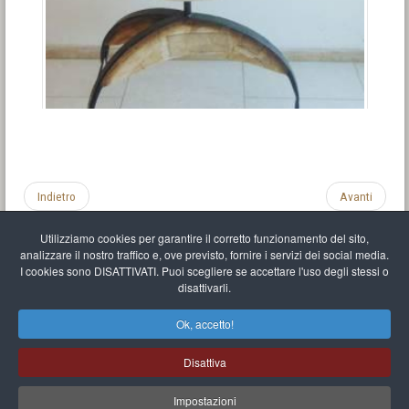
Indietro
Avanti
Utilizziamo cookies per garantire il corretto funzionamento del sito,
analizzare il nostro traffico e, ove previsto, fornire i servizi dei social media.
I cookies sono DISATTIVATI. Puoi scegliere se accettare l'uso degli stessi o
disattivarli.
Impronta
Informativa sulla privacy
C.U.
Vari link
Mappa del sito
Ok, accetto!
Mr Balthasar Brennenstuhl
Disattiva
Artista scultore e pittore
.
Quai Séverine Résidence Navy Club / 17
83430
Saint-Mandrier-sur-Mer
,
Provence-
Alpes-Côte d'Azur
-
France
Impostazioni