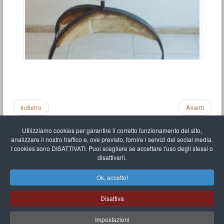
Indietro
Avanti
Utilizziamo cookies per garantire il corretto funzionamento del sito,
analizzare il nostro traffico e, ove previsto, fornire i servizi dei social media.
I cookies sono DISATTIVATI. Puoi scegliere se accettare l'uso degli stessi o
disattivarli.
Impronta
Informativa sulla privacy
C.U.
Vari link
Mappa del sito
Ok, accetto!
Mr Balthasar Brennenstuhl
Disattiva
Artista scultore e pittore
.
Quai Séverine Résidence Navy Club / 17
83430
Saint-Mandrier-sur-Mer
,
Provence-
Alpes-Côte d'Azur
-
France
Impostazioni