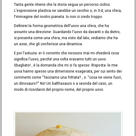
Tanta gente ritiene che la storia segua un percorso ciclico.
L'espressione plastica ne sarebbe un cerchio o, in 3-d, una sfera,
l'immagine del nostro pianeta. Io non ci credo troppo.
Definirei la forma geometrica dell'uovo una sfera, che ha
assunto una direzione. Guardando l’uovo da davanti o da dietro,
si presenta come una sfera, ma visto dal lato, vediamo che ha
un asse, che gli conferisce una dinamica.
E poi l'astuzia: er ò convinto che nessuno mai mi chiederà cosa
significa l'uovo, perché una volta eravamo tutti un uovo.
Sbagliato! , è la domanda che mi si fa spesso. Risposta: le mie
uova hanno spesso una dimensione esagerata, per cui sento dei
commenti come "facciamo una frittata? , o: "cosa ne viene fuori,
un dinosauro?” No! Un balthasauro o a seonda del caso, un
modo di ricordarcii del proprio nome, del proprio uovo.