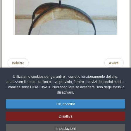
Indietro
Avanti
Utilizziamo cookies per garantire il corretto funzionamento del sito,
analizzare il nostro traffico e, ove previsto, fornire i servizi dei social media.
I cookies sono DISATTIVATI. Puoi scegliere se accettare l'uso degli stessi o
disattivarli.
Impronta
Informativa sulla privacy
C.U.
Vari link
Mappa del sito
Ok, accetto!
Mr Balthasar Brennenstuhl
Disattiva
Artista scultore e pittore
.
Quai Séverine Résidence Navy Club / 17
83430
Saint-Mandrier-sur-Mer
,
Provence-
Alpes-Côte d'Azur
-
France
Impostazioni