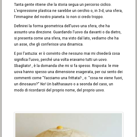
Tanta gente ritiene che la storia segua un percorso ciclico.
L'espressione plastica ne sarebbe un cerchio o, in 3-d, una sfera,
l'immagine del nostro pianeta. Io non ci credo troppo.
Definirei la forma geometrica dell'uovo una sfera, che ha
assunto una direzione. Guardando l’uovo da davanti o da dietro,
si presenta come una sfera, ma visto dal lato, vediamo che ha
un asse, che gli conferisce una dinamica.
E poi l'astuzia: er ò convinto che nessuno mai mi chiederà cosa
significa l'uovo, perché una volta eravamo tutti un uovo.
Sbagliato! , è la domanda che mi si fa spesso. Risposta: le mie
uova hanno spesso una dimensione esagerata, per cui sento dei
commenti come "facciamo una frittata? , o: "cosa ne viene fuori,
un dinosauro?” No! Un balthasauro o a seonda del caso, un
modo di ricordarcii del proprio nome, del proprio uovo.