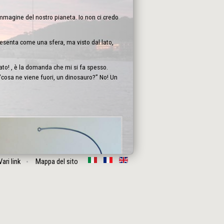
'immagine del nostro pianeta. Io non ci credo
resenta come una sfera, ma visto dal lato,
ato! , è la domanda che mi si fa spesso.
cosa ne viene fuori, un dinosauro?” No! Un
Vari link
Mappa del sito