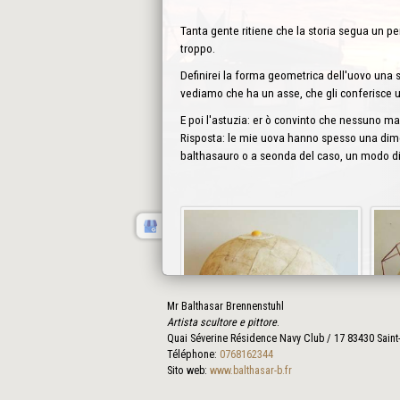
Tanta gente ritiene che la storia segua un pe
troppo.
Definirei la forma geometrica dell'uovo una 
vediamo che ha un asse, che gli conferisce 
E poi l'astuzia: er ò convinto che nessuno ma
Risposta: le mie uova hanno spesso una dime
balthasauro o a seonda del caso, un modo di 
Mr Balthasar Brennenstuhl
Artista scultore e pittore
.
Quai Séverine Résidence Navy Club / 17
83430
Saint
Téléphone:
0768162344
Sito web:
www.balthasar-b.fr