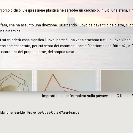
rcorso ciclico. L'espressione plastica ne sarebbe un cerchio o, in 3-d, una sfera, l
sfera, che ha assunto una direzione. Guardando l’uovo da davanti o da dietro, si p
una dinamica.
i mi chiederà cosa significa l'uovo, perché una volta eravamo tutti un uovo. Sbagli
nsione esagerata, per cui sento dei commenti come "facciamo una frittata? , o: "
ricordarcii del proprio nome, del proprio uovo.
Impronta
Informativa sulla privacy
C.U.
-Mandrier-sur-Mer
,
Provence-Alpes-Côte d'Azur
-
France