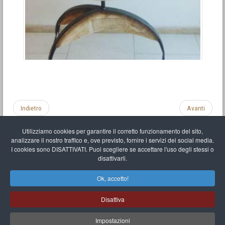
Indietro
Avanti
Utilizziamo cookies per garantire il corretto funzionamento del sito,
analizzare il nostro traffico e, ove previsto, fornire i servizi dei social media.
I cookies sono DISATTIVATI. Puoi scegliere se accettare l'uso degli stessi o
disattivarli.
Impronta
Informativa sulla privacy
C.U.
Vari link
Mappa del sito
Ok, accetto!
Mr Balthasar Brennenstuhl
Disattiva
Artista scultore e pittore
.
Quai Séverine Résidence Navy Club / 17
83430
Saint-Mandrier-sur-Mer
,
Provence-
Alpes-Côte d'Azur
-
France
Impostazioni