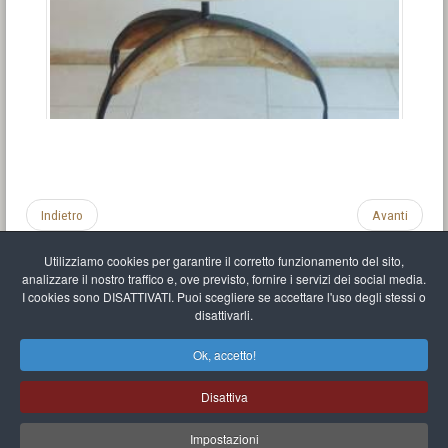
Indietro
Avanti
Utilizziamo cookies per garantire il corretto funzionamento del sito,
analizzare il nostro traffico e, ove previsto, fornire i servizi dei social media.
I cookies sono DISATTIVATI. Puoi scegliere se accettare l'uso degli stessi o
disattivarli.
Impronta
Informativa sulla privacy
C.U.
Vari link
Mappa del sito
Ok, accetto!
Mr Balthasar Brennenstuhl
Disattiva
Artista scultore e pittore
.
Quai Séverine Résidence Navy Club / 17
83430
Saint-Mandrier-sur-Mer
,
Provence-
Alpes-Côte d'Azur
-
France
Impostazioni