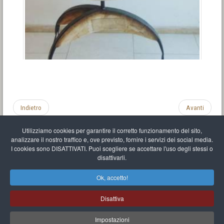
Indietro
Avanti
Utilizziamo cookies per garantire il corretto funzionamento del sito,
analizzare il nostro traffico e, ove previsto, fornire i servizi dei social media.
I cookies sono DISATTIVATI. Puoi scegliere se accettare l'uso degli stessi o
disattivarli.
Impronta
Informativa sulla privacy
C.U.
Vari link
Mappa del sito
Ok, accetto!
Mr Balthasar Brennenstuhl
Disattiva
Artista scultore e pittore
.
Quai Séverine Résidence Navy Club / 17
83430
Saint-Mandrier-sur-Mer
,
Provence-
Alpes-Côte d'Azur
-
France
Impostazioni